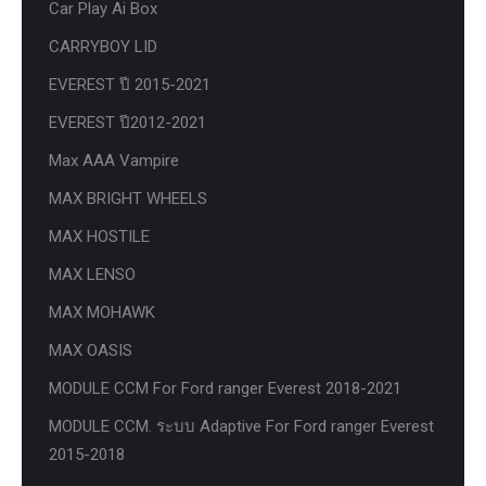
Car Play Ai Box
CARRYBOY LID
EVEREST ปี 2015-2021
EVEREST ปี2012-2021
Max AAA Vampire
MAX BRIGHT WHEELS
MAX HOSTILE
MAX LENSO
MAX MOHAWK
MAX OASIS
MODULE CCM For Ford ranger Everest 2018-2021
MODULE CCM. ระบบ Adaptive For Ford ranger Everest
2015-2018