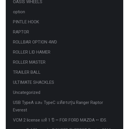
OASIS WHEELS
option
PINTLE HOOK
RAPTOR
ROLLBAR OPTION 4WD
ROLLER LID HAMER
ROLLER MASTER
TRAILER BALL
ULTIMATE SHACKLES
Uncategorized
USB TypeA และ TypeC แท้ตรงรุ่น Ranger Raptor
Everest
VCM 2 license แท้ 1 ปี •• FOR FORD MAZDA •• IDS.