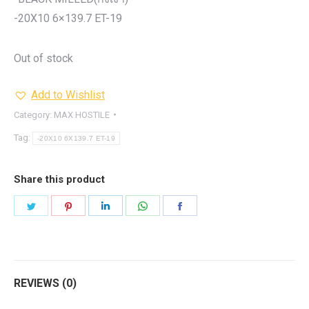
-20X10 6×139.7 ET-19
Out of stock
Add to Wishlist
Category:
MAX HOSTILE
Tag:
-20X10 6X139.7 ET-19
Share this product
Share
Share
Share
Share
Share
on
on
on
on
on
Twitter
Pinterest
LinkedIn
WhatsApp
Facebook
REVIEWS (0)