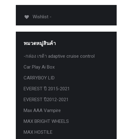
012-
T50
Wishlist -
-
งศา Option
Option
หมวดหมู่สินค้า
ption 4WD
ption
-กล่อง เรด้า adaptive cruise control
องศา
Car Play Ai Box
าอลูมิเนียม
CARRYBOY LID
EVEREST ปี 2015-2021
EVEREST ปี2012-2021
Max AAA Vampire
MAX BRIGHT WHEELS
MAX HOSTILE