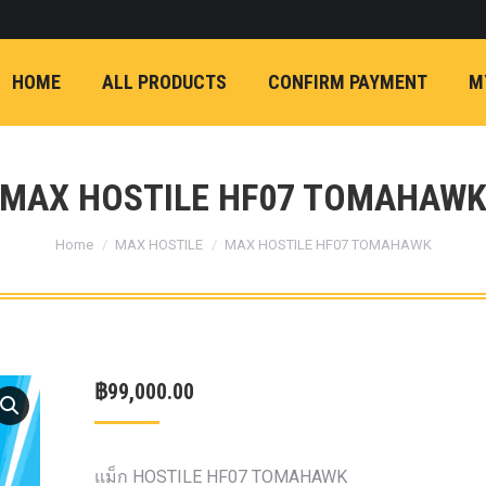
ON)
FX4 (2012-ON
REVO
T
NP300 (2015-ON)
HOME
ALL PRODUCTS
CONFIRM PAYMENT
M
หน้า
การ์ดมอเตอร์พวงมาล
กล้องถอยหลัง
ก้
FORD RANGER NEXTGEN 2022
รองหน้าปรับอง
OPTION 4WD 
MAX HOSTILE HF07 TOMAHAW
1 นิ้ว (25mm) สี
You are here:
เหลือง
ก้อนรองห
Home
MAX HOSTILE
MAX HOSTILE HF07 TOMAHAWK
ปรับองศา OPT
4WD ขนาด 1 นิ
(25mm) สีเหลือ
ตรงรุ่น -CHEVE ALL N
฿
99,000.00
COLORADO (2012-ON)
-FORD EVEREST (201
ตรงรุ่น -FORD RANGER
แม็ก HOSTILE HF07 TOMAHAWK