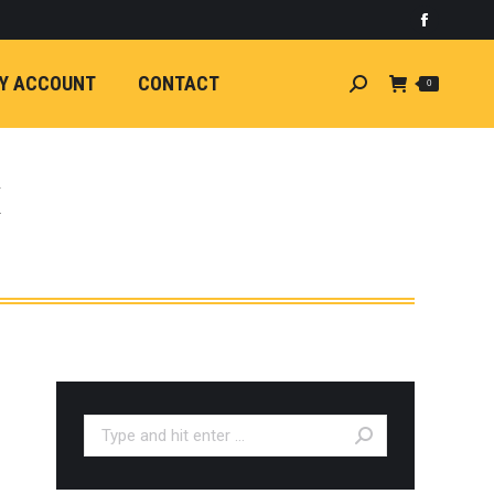
)
light
Faceboo
7
กระจัง
Y ACCOUNT
CONTACT
Search:
0
ัยไฟฟ้า
อน
ศา
ขนาด
K
ลัง
ION
้ว
ง
ชุดแต่ง
EW
ตรงรุ่น
Search:
5-ON)
 T6
ตรง