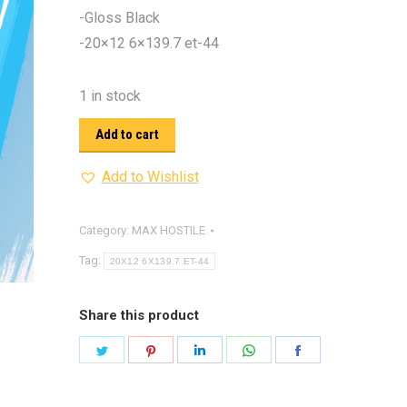
รุ่น -ISUZU V-CROSS (2
-Gloss Black
ON)
ตรงรุ่น -MAZDA B
-20×12 6×139.7 et-44
PRO (2012-ON)
ตรงรุ่น 
TOYOTA VIGO
ปีกนกปรับอ
1 in stock
4WD ขาวฝาแดง
ปีกนกปรับองศา 
Add to cart
4WD ดำฝาแดง
ปีกนกปรับองศา O
ปีกนกปรับองศา O
ฟ้าฝาแดง
Add to Wishlist
4WD เหลืองฝาฟ้า
ปีกนกปรับ
Option 4WD แดงฝาดำ
ห่วงโอเมก้
Category:
MAX HOSTILE
OPTION 4WD (สีแดง)
ไฟหน้า
อัพเกรด
Tag:
20X12 6X139.7 ET-44
Share this product
Share
Share
Share
Share
Share
on
on
on
on
on
Twitter
Pinterest
LinkedIn
WhatsApp
Facebook