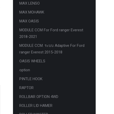
MAX LENSO
MAX MOHAWK
MAX OASIS
MODULE CCM For Ford ranger Everest
2018-2021
MODULE CCM. ระบบ Adaptive For Ford
ranger Everest 2015-2018
OASIS WHEELS
option
PINTLE HOOK
RAPTOR
ROLLBAR OPTION 4WD
ROLLER LID HAMER