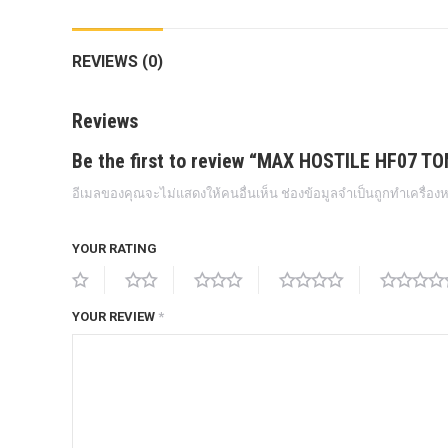
กล้องถอยหลังแท้
REVIEWS (0)
กล่องฟิว BJB FORD ตรงรุ่น RANGER
EVEREST RAPTOR 2015-2021
Reviews
กล้องมองรอบคัน 360องศา
Be the first to review “MAX HOSTILE HF07 
กล่องเครื่อง
อีเมลของคุณจะไม่แสดงให้คนอื่นเห็น
ช่องข้อมูลจำเป็นถูกทำเครื่อ
กล่องเครื่องแท้ Module PCM Ford (SID
209 ) RANGER& EVEREST 2.2 3.2
YOUR RATING
กล่องเพิ่มรีโมทสตาร์ท Car remote
control system ตรงรุ่น Ranger Everest
Raptor Mc 2015 -2021
YOUR REVIEW
*
กล่องเพิ่มรีโมทสตาร์ท ตรงรุ่น Ranger
Everest Raptor Mc 2015 -2021 (ปลั๊ก
ตรงรุ่น ไม่ตัดต่อสาย) ** ต้องโปรแกรม
ระบบ **