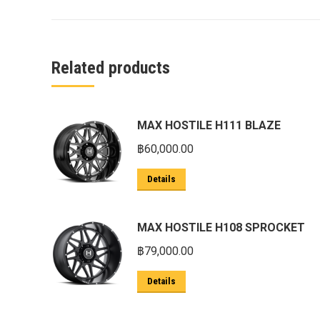
ครีบฉลาม next gen 2022
คานลากจูงแท้ ford
งานอัพเกรดระบบ sycn 3
Related products
งานเปิดระบบ FORD
งานไฟ EVEREST
MAX HOSTILE H111 BLAZE
งานไฟท้าย Ford
฿
60,000.00
งานไฟท้ายF-150
Details
งานไฟหน้า F-150
งานไฟหน้า Ford
MAX HOSTILE H108 SPROCKET
ชุด Wide body Ford
฿
79,000.00
ชุดปรับระยะเซ็นเซอร์เพลาหลัง
Details
ชุดป้องกันเซ็นเซอร์วัดองศาเพลาท้าย
ชุดแต่ง Ford