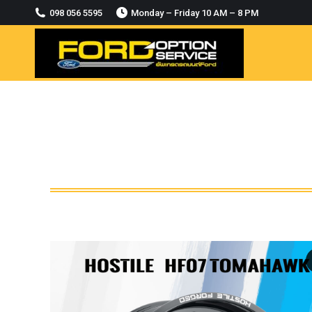
2018-2021
098 056 5595
Monday – Friday 10 AM – 8 PM
MODULE CCM. ระบบ Adaptive For Ford
ranger Everest 2015-2018
OASIS WHEELS
option
PINTLE HOOK
RAPTOR
ROLLBAR OPTION 4WD
ROLLER LID HAMER
ROLLER MASTER
TRAILER BALL
ULTIMATE SHACKLES
Uncategorized