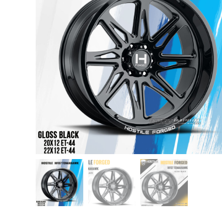
USB TypeA และ TypeC แท้ตรงรุ่น
Ranger Raptor Everest
VCM 2 license แท้ 1 ปี •• FOR FORD
MAZDA •• IDS.
กระจก F-150 ตรงรุ่น RANGER EVEREST
Raptor 2011-2021
กระจกมองข้าง F-150 USA สำหรับ
Ranger Raptor Everest ปี2012+ 1 คู่
กระจังหน้า EVEREST
กระจังหน้า FORD
กระจังหน้า RAPTOR
กล่องควบคุมระบบเกียร์ TCM สำหรับรถ :
Ford Fiesta 1.5/1.6 แท้ใหม่
กล้องติดรถยนต์
กล้องติดรถยนต์ VIOFO รุ่น A129 Duo