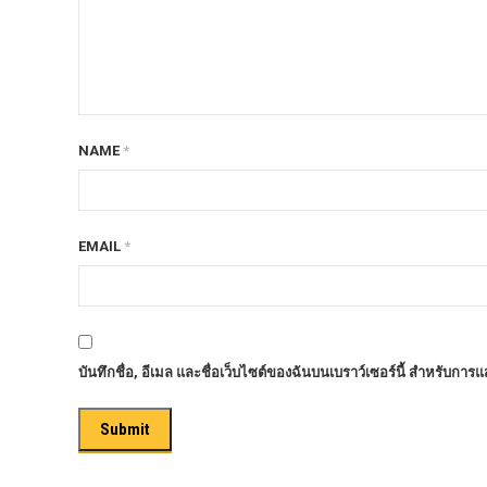
ก้อนรองหลัง option 4wd
ก้อนรองหลังปรับองศา OPTION 4WD
กันชนท้าย OPTION
กันชนท้าย Outlander
NAME
*
กันชนหน้า OPTION
กันชนหน้า Outlander
กันชนหน้ารุ่น HAMER
EMAIL
*
กันชนหลัง HAMER
กันแคร้ง opton 4wd
กันแคร้งเหล็ก HAMER
บันทึกชื่อ, อีเมล และชื่อเว็บไซต์ของฉันบนเบราว์เซอร์นี้ สำหรับการ
กันแคร้งเหล็ก OUTLANDER
กันแคร้งแร็พเตอร์
ครีบฉลาม