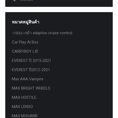
หมวดหมู่สินค้า
-กล่อง เรด้า adaptive cruise control
Car Play Ai Box
CARRYBOY LID
EVEREST ปี 2015-2021
EVEREST ปี2012-2021
Max AAA Vampire
MAX BRIGHT WHEELS
MAX HOSTILE
MAX LENSO
MAX MOHAWK