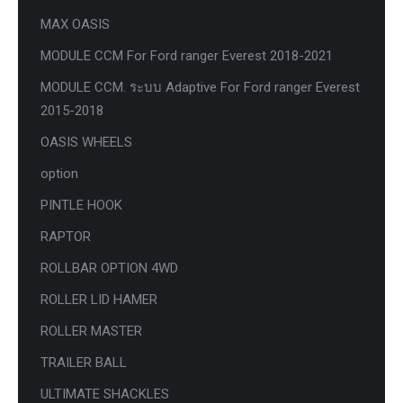
MAX OASIS
MODULE CCM For Ford ranger Everest 2018-2021
MODULE CCM. ระบบ Adaptive For Ford ranger Everest
2015-2018
OASIS WHEELS
option
PINTLE HOOK
RAPTOR
ROLLBAR OPTION 4WD
ROLLER LID HAMER
ROLLER MASTER
TRAILER BALL
ULTIMATE SHACKLES