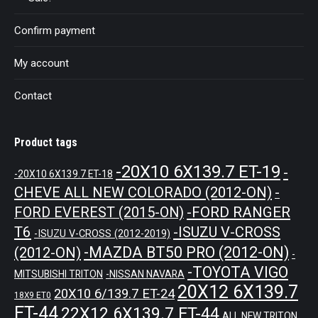
Confirm payment
My account
Contact
Product tags
-20X10 6X139.7 ET-19
-
-20X10 6X139.7 ET-18
CHEVE ALL NEW COLORADO (2012-ON)
-
-FORD RANGER
FORD EVEREST (2015-ON)
T6
-ISUZU V-CROSS
-ISUZU V-CROSS (2012-2019)
-MAZDA BT50 PRO (2012-ON)
(2012-ON)
-
-TOYOTA VIGO
MITSUBISHI TRITON
-NISSAN NAVARA
20X12 6X139.7
20X10 6/139.7 ET-24
18X9 ET0
ET-44
22X12 6X139.7 ET-44
ALL NEW TRITON