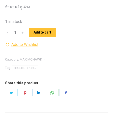
จำนวน1คู่ 4วง
1 in stock
Max
Add to cart
Mohowk
Add to Wishlist
WP
910
quantity
Category:
MAX MOHAWK
Tag:
20X9.0 ET0 139.7
Share this product
Share
Share
Share
Share
Share
on
on
on
on
on
Twitter
Pinterest
LinkedIn
WhatsApp
Facebook