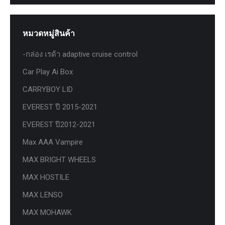
หมวดหมู่สินค้า
-กล่อง เรด้า adaptive cruise control
Car Play Ai Box
CARRYBOY LID
EVEREST ปี 2015-2021
EVEREST ปี2012-2021
Max AAA Vampire
MAX BRIGHT WHEELS
MAX HOSTILE
MAX LENSO
MAX MOHAWK