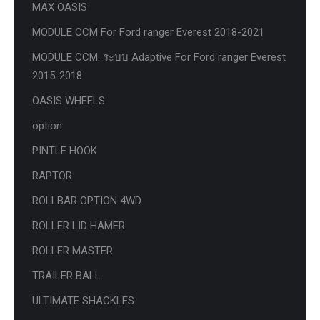
MAX OASIS
MODULE CCM For Ford ranger Everest 2018-2021
MODULE CCM. ระบบ Adaptive For Ford ranger Everest
2015-2018
OASIS WHEELS
option
PINTLE HOOK
RAPTOR
ROLLBAR OPTION 4WD
ROLLER LID HAMER
ROLLER MASTER
TRAILER BALL
ULTIMATE SHACKLES