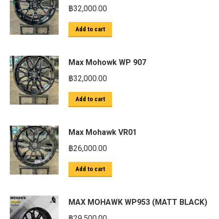
฿
32,000.00
Add to cart
Max Mohowk WP 907
฿
32,000.00
Add to cart
Max Mohawk VR01
฿
26,000.00
Add to cart
MAX MOHAWK WP953 (MATT BLACK)
฿
29,500.00