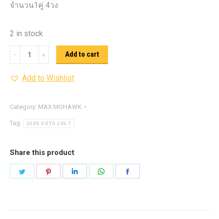
จำนวน1คู่ 4วง
2 in stock
Max
Add to cart
Mohowk
Add to Wishlist
WP
950
quantity
Category:
MAX MOHAWK
Tag:
20X9.0 ET0 139.7
Share this product
Share
Share
Share
Share
Share
on
on
on
on
on
Twitter
Pinterest
LinkedIn
WhatsApp
Facebook