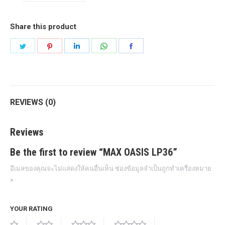
Share this product
Share
Share
Share
Share
Share
on
on
on
on
on
Twitter
Pinterest
LinkedIn
WhatsApp
Facebook
REVIEWS (0)
Reviews
Be the first to review “MAX OASIS LP36”
อีเมลของคุณจะไม่แสดงให้คนอื่นเห็น
ช่องข้อมูลจำเป็นถูกทำเครื่องหมาย
*
YOUR RATING