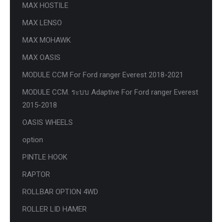
MAX HOSTILE
MAX LENSO
MAX MOHAWK
MAX OASIS
MODULE CCM For Ford ranger Everest 2018-2021
MODULE CCM. ระบบ Adaptive For Ford ranger Everest
2015-2018
OASIS WHEELS
option
PINTLE HOOK
RAPTOR
ROLLBAR OPTION 4WD
ROLLER LID HAMER