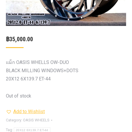
฿
35,000.00
แม็ก OASIS WHELLS OW-DUO
BLACK MILLING WINDOWS+DOTS
20X12 6X139.7 ET-44
Out of stock
Add to Wishlist
Category:
OASIS WHEELS
Tag:
20X12 6X139.7 ET-44