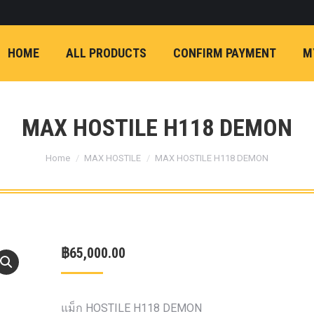
ON)
FX4 (2012-ON
REVO
T
NP300 (2015-ON)
HOME
ALL PRODUCTS
CONFIRM PAYMENT
M
หน้า
การ์ดมอเตอร์พวงมาล
กล้องถอยหลัง
ก้
FORD RANGER NEXTGEN 2022
รองหน้าปรับอง
OPTION 4WD 
MAX HOSTILE H118 DEMON
1 นิ้ว (25mm) สี
You are here:
เหลือง
ก้อนรองห
Home
MAX HOSTILE
MAX HOSTILE H118 DEMON
ปรับองศา OPT
4WD ขนาด 1 นิ
(25mm) สีเหลือ
ตรงรุ่น -CHEVE ALL N
฿
65,000.00
COLORADO (2012-ON)
-FORD EVEREST (201
ตรงรุ่น -FORD RANGER
แม็ก HOSTILE H118 DEMON