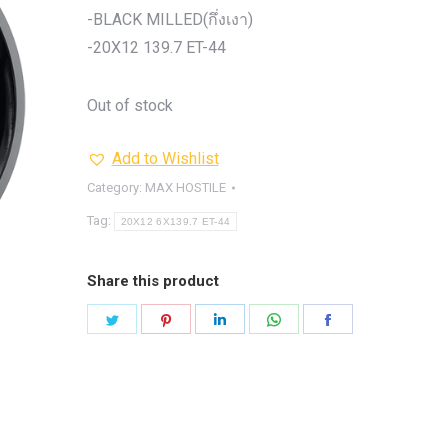
รุ่น -ISUZU V-CROSS (2
-BLACK MILLED(กึ่งเงา)
ON)
ตรงรุ่น -MAZDA B
-20X12 139.7 ET-44
PRO (2012-ON)
ตรงรุ่น 
TOYOTA VIGO
ปีกนกปรับอ
Out of stock
4WD ขาวฝาแดง
ปีกนกปรับองศา 
4WD ดำฝาแดง
ปีกนกปรับองศา O
Add to Wishlist
ปีกนกปรับองศา O
ฟ้าฝาแดง
Category:
MAX HOSTILE
4WD เหลืองฝาฟ้า
ปีกนกปรับ
Tag:
20X12 6X139.7 ET-44
Option 4WD แดงฝาดำ
ห่วงโอเมก้
OPTION 4WD (สีแดง)
ไฟหน้า
อัพเกรด
Share this product
Share
Share
Share
Share
Share
on
on
on
on
on
Twitter
Pinterest
LinkedIn
WhatsApp
Facebook