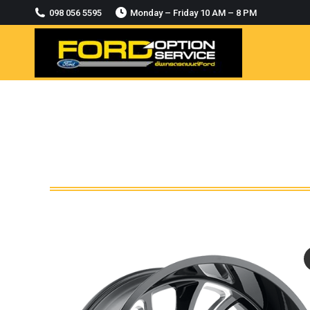
2018-2021
098 056 5595
Monday – Friday 10 AM – 8 PM
MODULE CCM. ระบบ Adaptive For Ford
ranger Everest 2015-2018
OASIS WHEELS
option
PINTLE HOOK
RAPTOR
ROLLBAR OPTION 4WD
ROLLER LID HAMER
ROLLER MASTER
TRAILER BALL
ULTIMATE SHACKLES
Uncategorized