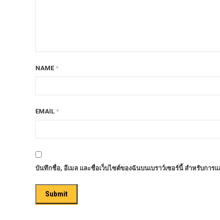
ก้อนรองหลัง option 4wd
ก้อนรองหลังปรับองศา OPTION 4WD
กันชนท้าย OPTION
กันชนท้าย Outlander
NAME
*
กันชนหน้า OPTION
กันชนหน้า Outlander
กันชนหน้ารุ่น HAMER
EMAIL
*
กันชนหลัง HAMER
กันแคร้ง opton 4wd
กันแคร้งเหล็ก HAMER
บันทึกชื่อ, อีเมล และชื่อเว็บไซต์ของฉันบนเบราว์เซอร์นี้ สำหรับการ
กันแคร้งเหล็ก OUTLANDER
กันแคร้งแร็พเตอร์
ครีบฉลาม