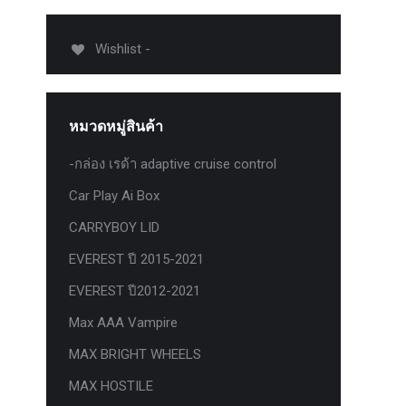
012-
T50
Wishlist -
-
งศา Option
Option
หมวดหมู่สินค้า
ption 4WD
ption
-กล่อง เรด้า adaptive cruise control
องศา
Car Play Ai Box
าอลูมิเนียม
CARRYBOY LID
EVEREST ปี 2015-2021
EVEREST ปี2012-2021
Max AAA Vampire
MAX BRIGHT WHEELS
MAX HOSTILE