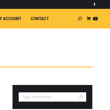
)
light
Faceboo
7
กระจัง
Y ACCOUNT
CONTACT
Search:
0
ัยไฟฟ้า
อน
ศา
ขนาด
ลัง
ION
้ว
ง
ชุดแต่ง
EW
ตรงรุ่น
Search:
5-ON)
 T6
ตรง