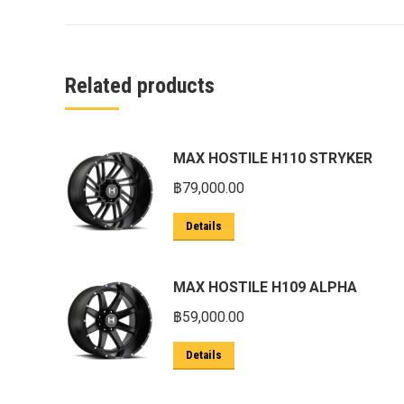
ครีบฉลาม next gen 2022
คานลากจูงแท้ ford
งานอัพเกรดระบบ sycn 3
Related products
งานเปิดระบบ FORD
งานไฟ EVEREST
MAX HOSTILE H110 STRYKER
งานไฟท้าย Ford
฿
79,000.00
งานไฟท้ายF-150
Details
งานไฟหน้า F-150
งานไฟหน้า Ford
MAX HOSTILE H109 ALPHA
ชุด Wide body Ford
฿
59,000.00
ชุดปรับระยะเซ็นเซอร์เพลาหลัง
Details
ชุดป้องกันเซ็นเซอร์วัดองศาเพลาท้าย
ชุดแต่ง Ford