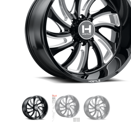
USB TypeA และ TypeC แท้ตรงรุ่น
Ranger Raptor Everest
VCM 2 license แท้ 1 ปี •• FOR FORD
MAZDA •• IDS.
กระจก F-150 ตรงรุ่น RANGER EVEREST
Raptor 2011-2021
กระจกมองข้าง F-150 USA สำหรับ
Ranger Raptor Everest ปี2012+ 1 คู่
กระจังหน้า EVEREST
กระจังหน้า FORD
กระจังหน้า RAPTOR
กล่องควบคุมระบบเกียร์ TCM สำหรับรถ :
Ford Fiesta 1.5/1.6 แท้ใหม่
กล้องติดรถยนต์
กล้องติดรถยนต์ VIOFO รุ่น A129 Duo