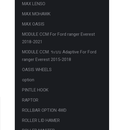
MAX LENSO
MAX MOHAWK
MAX OASIS
MODULE CCM For Ford ranger Everest
2018-2021
MODULE CCM. ระบบ Adaptive For Ford
ranger Everest 2015-2018
OASIS WHEELS
option
PINTLE HOOK
RAPTOR
ROLLBAR OPTION 4WD
ROLLER LID HAMER