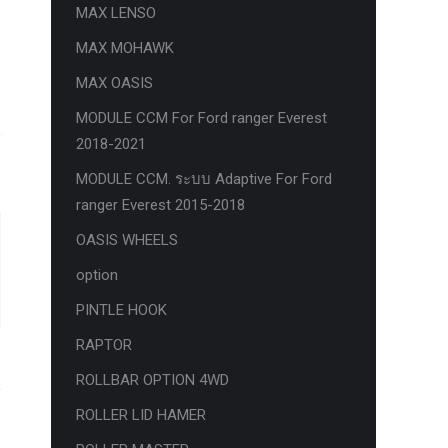
MAX LENSO
MAX MOHAWK
MAX OASIS
MODULE CCM For Ford ranger Everest
2018-2021
MODULE CCM. ระบบ Adaptive For Ford
ranger Everest 2015-2018
OASIS WHEELS
option
PINTLE HOOK
RAPTOR
ROLLBAR OPTION 4WD
ROLLER LID HAMER