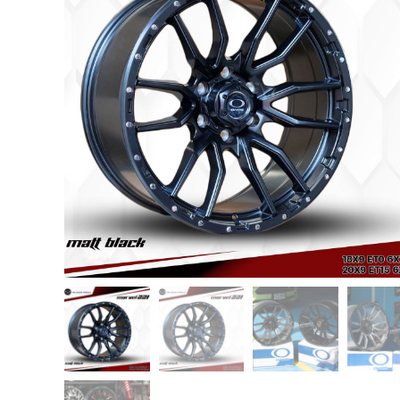
USB TypeA และ TypeC แท้ตรงรุ่น
Ranger Raptor Everest
VCM 2 license แท้ 1 ปี •• FOR FORD
MAZDA •• IDS.
กระจก F-150 ตรงรุ่น RANGER EVEREST
Raptor 2011-2021
กระจกมองข้าง F-150 USA สำหรับ
Ranger Raptor Everest ปี2012+ 1 คู่
กระจังหน้า EVEREST
กระจังหน้า FORD
กระจังหน้า RAPTOR
กล่องควบคุมระบบเกียร์ TCM สำหรับรถ :
Ford Fiesta 1.5/1.6 แท้ใหม่
กล้องติดรถยนต์
กล้องติดรถยนต์ VIOFO รุ่น A129 Duo