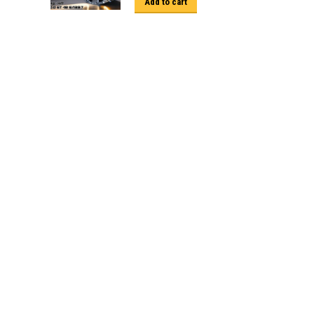
Add to cart
ครีบฉลาม next gen 2022
คานลากจูงแท้ ford
งานอัพเกรดระบบ sycn 3
งานเปิดระบบ FORD
งานไฟ EVEREST
งานไฟท้าย Ford
งานไฟท้ายF-150
งานไฟหน้า F-150
งานไฟหน้า Ford
ชุด Wide body Ford
ชุดปรับระยะเซ็นเซอร์เพลาหลัง
ชุดป้องกันเซ็นเซอร์วัดองศาเพลาท้าย
ชุดแต่ง Ford