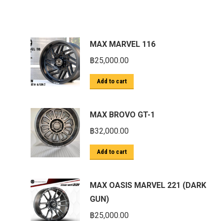
MAX MARVEL 116
฿
25,000.00
Add to cart
MAX BROVO GT-1
฿
32,000.00
Add to cart
MAX OASIS MARVEL 221 (DARK
GUN)
฿
25,000.00