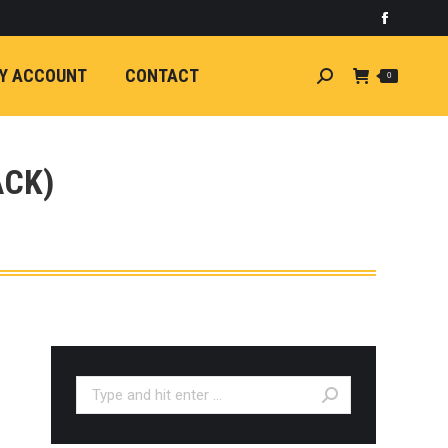
)
light
Faceboo
7
กระจัง
Y ACCOUNT
CONTACT
Search:
0
ัยไฟฟ้า
อน
ศา
ขนาด
ACK)
ลัง
ION
้ว
ง
ชุดแต่ง
EW
ตรงรุ่น
Search:
5-ON)
 T6
ตรง