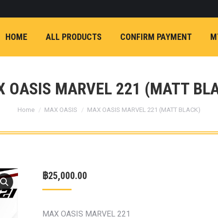
ON)
FX4 (2012-ON
REVO
T
NP300 (2015-ON)
HOME
ALL PRODUCTS
CONFIRM PAYMENT
M
หน้า
การ์ดมอเตอร์พวงมาล
กล้องถอยหลัง
ก้
FORD RANGER NEXTGEN 2022
รองหน้าปรับอง
OPTION 4WD 
 OASIS MARVEL 221 (MATT BL
1 นิ้ว (25mm) สี
You are here:
เหลือง
ก้อนรองห
Home
MAX OASIS
MAX OASIS MARVEL 221 (MATT BLACK)
ปรับองศา OPT
4WD ขนาด 1 นิ
(25mm) สีเหลือ
ตรงรุ่น -CHEVE ALL N
฿
25,000.00
COLORADO (2012-ON)
-FORD EVEREST (201
ตรงรุ่น -FORD RANGER
MAX OASIS MARVEL 221