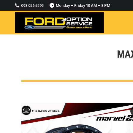
2018-2021
098 056 5595
Monday – Friday 10 AM – 8 PM
MODULE CCM. ระบบ Adaptive For Ford
ranger Everest 2015-2018
OASIS WHEELS
option
PINTLE HOOK
MAX
RAPTOR
ROLLBAR OPTION 4WD
ROLLER LID HAMER
ROLLER MASTER
TRAILER BALL
ULTIMATE SHACKLES
Uncategorized