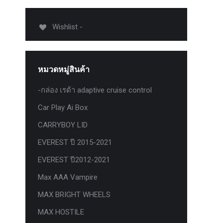
012-
T50
Wishlist -
-
งศา Option
Option
หมวดหมู่สินค้า
ption 4WD
ption
-กล่อง เรด้า adaptive cruise control
องศา
Car Play Ai Box
าอลูมิเนียม
CARRYBOY LID
EVEREST ปี 2015-2021
EVEREST ปี2012-2021
Max AAA Vampire
MAX BRIGHT WHEELS
MAX HOSTILE