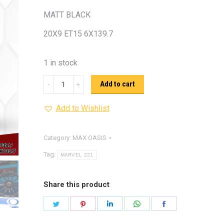
รุ่น -ISUZU V-CROSS (2
MATT BLACK
ON)
ตรงรุ่น -MAZDA B
20X9 ET15 6X139.7
PRO (2012-ON)
ตรงรุ่น 
TOYOTA VIGO
ปีกนกปรับอ
1 in stock
4WD ขาวฝาแดง
ปีกนกปรับองศา 
4WD ดำฝาแดง
ปีกนกปรับองศา O
MAX
Add to cart
ปีกนกปรับองศา O
ฟ้าฝาแดง
OASIS
4WD เหลืองฝาฟ้า
ปีกนกปรับ
Add to Wishlist
MARVEL
Option 4WD แดงฝาดำ
ห่วงโอเมก้
221
OPTION 4WD (สีแดง)
ไฟหน้า
อัพเกรด
(MATT
Category:
MAX OASIS
BLACK)
Tag:
MARVEL 221
quantity
Share this product
Share
Share
Share
Share
Share
on
on
on
on
on