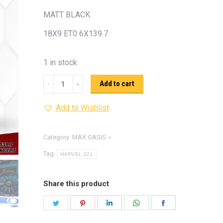
รุ่น -ISUZU V-CROSS (2
MATT BLACK
ON)
ตรงรุ่น -MAZDA B
18X9 ET0 6X139.7
PRO (2012-ON)
ตรงรุ่น 
TOYOTA VIGO
ปีกนกปรับอ
1 in stock
4WD ขาวฝาแดง
ปีกนกปรับองศา 
4WD ดำฝาแดง
ปีกนกปรับองศา O
MAX
Add to cart
ปีกนกปรับองศา O
ฟ้าฝาแดง
OASIS
4WD เหลืองฝาฟ้า
ปีกนกปรับ
Add to Wishlist
MARVEL
Option 4WD แดงฝาดำ
ห่วงโอเมก้
221
OPTION 4WD (สีแดง)
ไฟหน้า
อัพเกรด
(MATT
Category:
MAX OASIS
BLACK)
Tag:
MARVEL 221
quantity
Share this product
Share
Share
Share
Share
Share
on
on
on
on
on