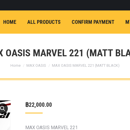
ON)
FX4 (2012-ON
REVO
T
NP300 (2015-ON)
HOME
ALL PRODUCTS
CONFIRM PAYMENT
M
หน้า
การ์ดมอเตอร์พวงมาล
กล้องถอยหลัง
ก้
FORD RANGER NEXTGEN 2022
รองหน้าปรับอง
OPTION 4WD 
 OASIS MARVEL 221 (MATT BL
1 นิ้ว (25mm) สี
You are here:
เหลือง
ก้อนรองห
Home
MAX OASIS
MAX OASIS MARVEL 221 (MATT BLACK)
ปรับองศา OPT
4WD ขนาด 1 นิ
(25mm) สีเหลือ
ตรงรุ่น -CHEVE ALL N
฿
22,000.00
COLORADO (2012-ON)
-FORD EVEREST (201
ตรงรุ่น -FORD RANGER
MAX OASIS MARVEL 221