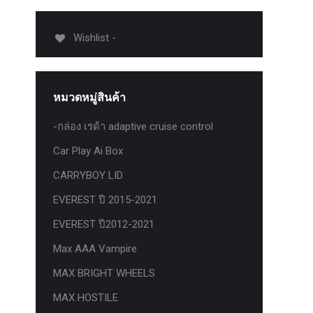
012-
T50
Wishlist -
-
งศา Option
Option
หมวดหมู่สินค้า
ption 4WD
ption
-กล่อง เรด้า adaptive cruise control
องศา
Car Play Ai Box
าอลูมิเนียม
CARRYBOY LID
EVEREST ปี 2015-2021
EVEREST ปี2012-2021
Max AAA Vampire
MAX BRIGHT WHEELS
MAX HOSTILE