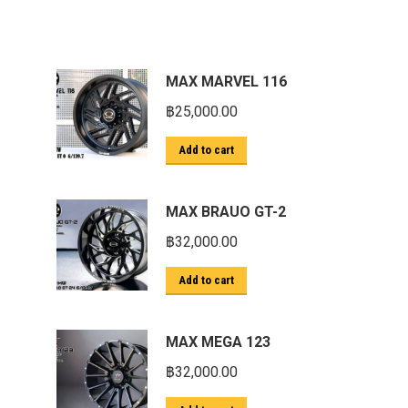
MAX MARVEL 116
฿
25,000.00
Add to cart
MAX BRAUO GT-2
฿
32,000.00
Add to cart
MAX MEGA 123
฿
32,000.00