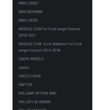
MAX LENSO
MAX MOHAWK
MAX OASIS
MODULE CCM For Ford ranger Everest
2018-2021
MODULE CCM. ระบบ Adaptive For Ford
ranger Everest 2015-2018
OASIS WHEELS
option
PINTLE HOOK
RAPTOR
ROLLBAR OPTION 4WD
ROLLER LID HAMER