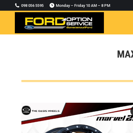
2018-2021
098 056 5595
Monday – Friday 10 AM – 8 PM
MODULE CCM. ระบบ Adaptive For Ford
ranger Everest 2015-2018
OASIS WHEELS
option
PINTLE HOOK
MAX
RAPTOR
ROLLBAR OPTION 4WD
ROLLER LID HAMER
ROLLER MASTER
TRAILER BALL
ULTIMATE SHACKLES
Uncategorized