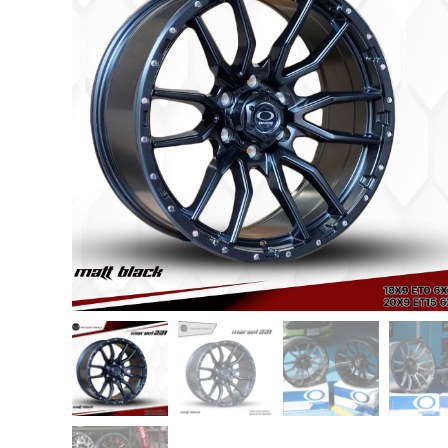
USB TypeA และ TypeC แท้ตรงรุ่น
Ranger Raptor Everest
VCM 2 license แท้ 1 ปี •• FOR FORD
MAZDA •• IDS.
กระจก F-150 ตรงรุ่น RANGER EVEREST
Raptor 2011-2021
กระจกมองข้าง F-150 USA สำหรับ
Ranger Raptor Everest ปี2012+ 1 คู่
กระจังหน้า EVEREST
กระจังหน้า FORD
กระจังหน้า RAPTOR
กล่องควบคุมระบบเกียร์ TCM สำหรับรถ :
Ford Fiesta 1.5/1.6 แท้ใหม่
กล้องติดรถยนต์
กล้องติดรถยนต์ VIOFO รุ่น A129 Duo