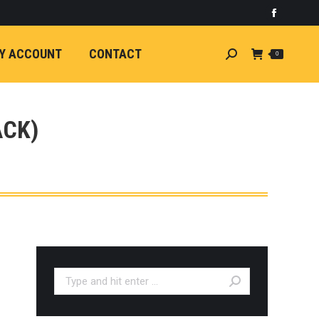
)
light
Faceboo
7
กระจัง
Y ACCOUNT
CONTACT
Search:
0
ัยไฟฟ้า
อน
ศา
ขนาด
ACK)
ลัง
ION
้ว
ง
ชุดแต่ง
EW
ตรงรุ่น
Search:
5-ON)
 T6
ตรง