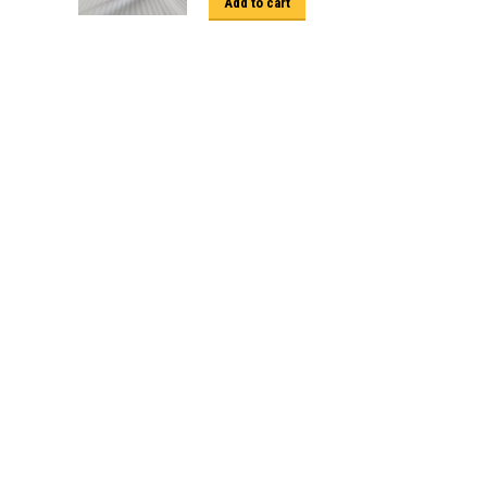
Add to cart
ครีบฉลาม next gen 2022
คานลากจูงแท้ ford
งานอัพเกรดระบบ sycn 3
งานเปิดระบบ FORD
งานไฟ EVEREST
งานไฟท้าย Ford
งานไฟท้ายF-150
งานไฟหน้า F-150
งานไฟหน้า Ford
ชุด Wide body Ford
ชุดปรับระยะเซ็นเซอร์เพลาหลัง
ชุดป้องกันเซ็นเซอร์วัดองศาเพลาท้าย
ชุดแต่ง Ford