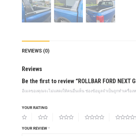
กล้องถอยหลังแท้
กล่องฟิว BJB FORD ตรงรุ่น RANGER
EVEREST RAPTOR 2015-2021
กล้องมองรอบคัน 360องศา
กล่องเครื่อง
REVIEWS (0)
กล่องเครื่องแท้ Module PCM Ford (SID
Reviews
209 ) RANGER& EVEREST 2.2 3.2
กล่องเพิ่มรีโมทสตาร์ท Car remote
Be the first to review “ROLLBAR FORD NEXT G
control system ตรงรุ่น Ranger Everest
อีเมลของคุณจะไม่แสดงให้คนอื่นเห็น
ช่องข้อมูลจำเป็นถูกทำเครื่อ
Raptor Mc 2015 -2021
กล่องเพิ่มรีโมทสตาร์ท ตรงรุ่น Ranger
YOUR RATING
Everest Raptor Mc 2015 -2021 (ปลั๊ก
ตรงรุ่น ไม่ตัดต่อสาย) ** ต้องโปรแกรม
YOUR REVIEW
*
ระบบ **