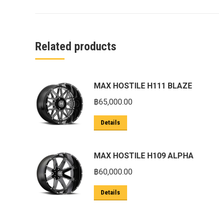
ครีบฉลาม next gen 2022
คานลากจูงแท้ ford
งานอัพเกรดระบบ sycn 3
Related products
งานเปิดระบบ FORD
งานไฟ EVEREST
MAX HOSTILE H111 BLAZE
งานไฟท้าย Ford
฿
65,000.00
งานไฟท้ายF-150
Details
งานไฟหน้า F-150
งานไฟหน้า Ford
MAX HOSTILE H109 ALPHA
ชุด Wide body Ford
฿
60,000.00
ชุดปรับระยะเซ็นเซอร์เพลาหลัง
Details
ชุดป้องกันเซ็นเซอร์วัดองศาเพลาท้าย
ชุดแต่ง Ford