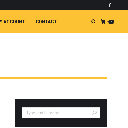
)
light
Faceboo
7
กระจัง
Y ACCOUNT
CONTACT
Search:
0
ัยไฟฟ้า
อน
ศา
ขนาด
ลัง
ION
้ว
ง
ชุดแต่ง
EW
ตรงรุ่น
Search:
5-ON)
 T6
ตรง