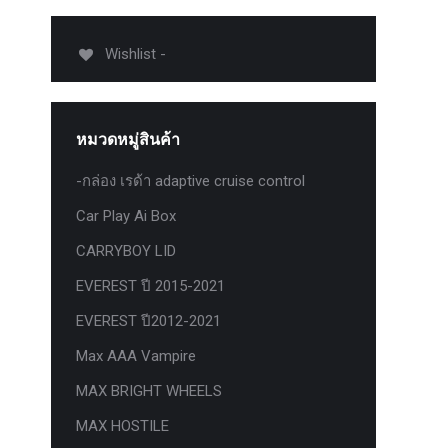
012-
T50
Wishlist -
-
งศา Option
Option
หมวดหมู่สินค้า
ption 4WD
ption
-กล่อง เรด้า adaptive cruise control
องศา
Car Play Ai Box
าอลูมิเนียม
CARRYBOY LID
EVEREST ปี 2015-2021
EVEREST ปี2012-2021
Max AAA Vampire
MAX BRIGHT WHEELS
MAX HOSTILE