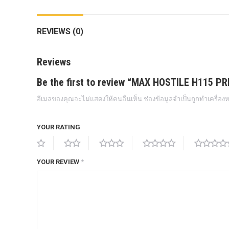
กล้องถอยหลังแท้
REVIEWS (0)
กล่องฟิว BJB FORD ตรงรุ่น RANGER
EVEREST RAPTOR 2015-2021
Reviews
กล้องมองรอบคัน 360องศา
Be the first to review “MAX HOSTILE H115 P
กล่องเครื่อง
อีเมลของคุณจะไม่แสดงให้คนอื่นเห็น
ช่องข้อมูลจำเป็นถูกทำเครื่อ
กล่องเครื่องแท้ Module PCM Ford (SID
209 ) RANGER& EVEREST 2.2 3.2
YOUR RATING
กล่องเพิ่มรีโมทสตาร์ท Car remote
control system ตรงรุ่น Ranger Everest
Raptor Mc 2015 -2021
YOUR REVIEW
*
กล่องเพิ่มรีโมทสตาร์ท ตรงรุ่น Ranger
Everest Raptor Mc 2015 -2021 (ปลั๊ก
ตรงรุ่น ไม่ตัดต่อสาย) ** ต้องโปรแกรม
ระบบ **