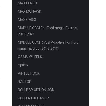
MAX LENSO
MAX MOHAWK
MAX OASIS
MODULE CCM For Ford ranger Everest
2018-2021
MODULE CCM. ระบบ Adaptive For Ford
ranger Everest 2015-2018
OASIS WHEELS
option
PINTLE HOOK
RAPTOR
ROLLBAR OPTION 4WD
ROLLER LID HAMER