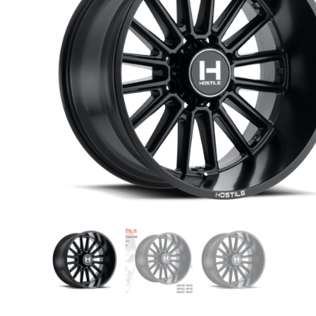
USB TypeA และ TypeC แท้ตรงรุ่น
Ranger Raptor Everest
VCM 2 license แท้ 1 ปี •• FOR FORD
MAZDA •• IDS.
กระจก F-150 ตรงรุ่น RANGER EVEREST
Raptor 2011-2021
กระจกมองข้าง F-150 USA สำหรับ
Ranger Raptor Everest ปี2012+ 1 คู่
กระจังหน้า EVEREST
กระจังหน้า FORD
กระจังหน้า RAPTOR
กล่องควบคุมระบบเกียร์ TCM สำหรับรถ :
Ford Fiesta 1.5/1.6 แท้ใหม่
กล้องติดรถยนต์
กล้องติดรถยนต์ VIOFO รุ่น A129 Duo