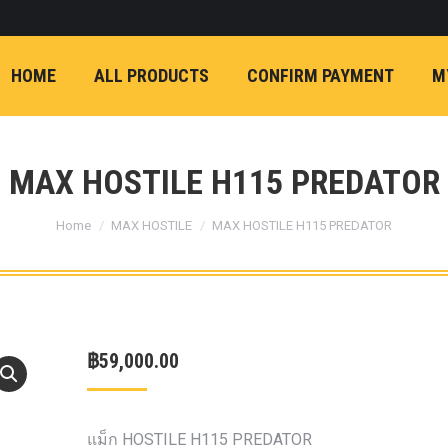
ON)
FX4 (2012-ON
REVO
T
NP300 (2015-ON)
HOME
ALL PRODUCTS
CONFIRM PAYMENT
M
หน้า
การ์ดมอเตอร์พวงมาล
กล้องถอยหลัง
ก้
FORD RANGER NEXTGEN 2022
รองหน้าปรับอง
OPTION 4WD 
MAX HOSTILE H115 PREDATOR
1 นิ้ว (25mm) สี
You are here:
เหลือง
ก้อนรองห
Home
MAX HOSTILE
MAX HOSTILE H115 PREDATOR
ปรับองศา OPT
4WD ขนาด 1 นิ
(25mm) สีเหลือ
ตรงรุ่น -CHEVE ALL N
฿
59,000.00
COLORADO (2012-ON)
-FORD EVEREST (201
ตรงรุ่น -FORD RANGER
แม็ก HOSTILE H115 PREDATOR