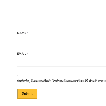
ก้อนรองหลัง option 4wd
ก้อนรองหลังปรับองศา OPTION 4WD
กันชนท้าย OPTION
กันชนท้าย Outlander
NAME
*
กันชนหน้า OPTION
กันชนหน้า Outlander
กันชนหน้ารุ่น HAMER
EMAIL
*
กันชนหลัง HAMER
กันแคร้ง opton 4wd
กันแคร้งเหล็ก HAMER
บันทึกชื่อ, อีเมล และชื่อเว็บไซต์ของฉันบนเบราว์เซอร์นี้ สำหรับการ
กันแคร้งเหล็ก OUTLANDER
กันแคร้งแร็พเตอร์
ครีบฉลาม