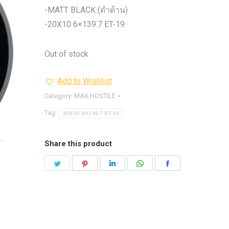
รุ่น -ISUZU V-CROSS (2
-MATT BLACK (ดำด้าน)
ON)
ตรงรุ่น -MAZDA B
-20X10 6×139.7 ET-19
PRO (2012-ON)
ตรงรุ่น 
TOYOTA VIGO
ปีกนกปรับอ
Out of stock
4WD ขาวฝาแดง
ปีกนกปรับองศา 
4WD ดำฝาแดง
ปีกนกปรับองศา O
Add to Wishlist
ปีกนกปรับองศา O
ฟ้าฝาแดง
Category:
MAX HOSTILE
4WD เหลืองฝาฟ้า
ปีกนกปรับ
Tag:
-20X10 6X139.7 ET-19
Option 4WD แดงฝาดำ
ห่วงโอเมก้
OPTION 4WD (สีแดง)
ไฟหน้า
อัพเกรด
Share this product
Share
Share
Share
Share
Share
on
on
on
on
on
Twitter
Pinterest
LinkedIn
WhatsApp
Facebook