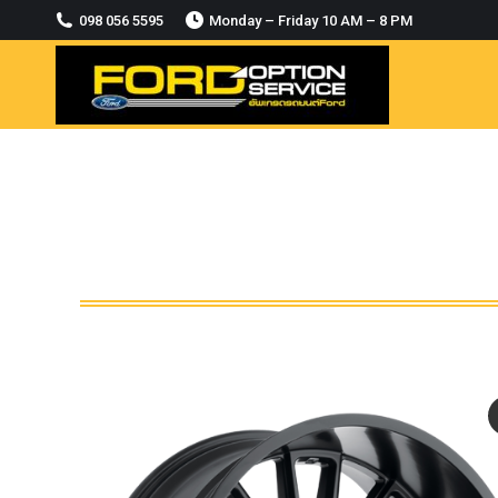
2018-2021
098 056 5595
Monday – Friday 10 AM – 8 PM
MODULE CCM. ระบบ Adaptive For Ford
ranger Everest 2015-2018
OASIS WHEELS
option
PINTLE HOOK
RAPTOR
ROLLBAR OPTION 4WD
ROLLER LID HAMER
ROLLER MASTER
TRAILER BALL
ULTIMATE SHACKLES
Uncategorized