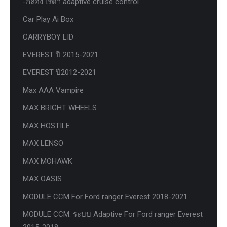
-กล่อง เรด้า adaptive cruise control
Car Play Ai Box
CARRYBOY LID
EVEREST ปี 2015-2021
EVEREST ปี2012-2021
Max AAA Vampire
MAX BRIGHT WHEELS
MAX HOSTILE
MAX LENSO
MAX MOHAWK
MAX OASIS
MODULE CCM For Ford ranger Everest 2018-2021
MODULE CCM. ระบบ Adaptive For Ford ranger Everest