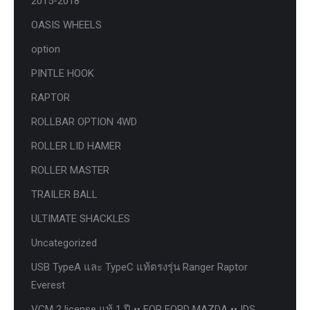
2015-2018
OASIS WHEELS
option
PINTLE HOOK
RAPTOR
ROLLBAR OPTION 4WD
ROLLER LID HAMER
ROLLER MASTER
TRAILER BALL
ULTIMATE SHACKLES
Uncategorized
USB TypeA และ TypeC แท้ตรงรุ่น Ranger Raptor
Everest
VCM 2 license แท้ 1 ปี •• FOR FORD MAZDA •• IDS.