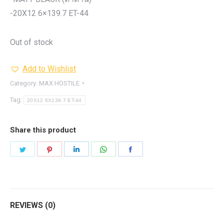
-20X12 6×139.7 ET-44
Out of stock
Add to Wishlist
Category:
MAX HOSTILE
Tag:
20X12 6X139.7 ET-44
Share this product
Share
Share
Share
Share
Share
on
on
on
on
on
Twitter
Pinterest
LinkedIn
WhatsApp
Facebook
REVIEWS (0)