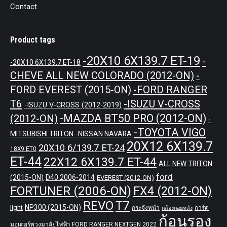
Contact
Product tags
-20X10 6X139.7 ET-19
-
-20X10 6X139.7 ET-18
CHEVE ALL NEW COLORADO (2012-ON)
-
-FORD RANGER
FORD EVEREST (2015-ON)
T6
-ISUZU V-CROSS
-ISUZU V-CROSS (2012-2019)
-MAZDA BT50 PRO (2012-ON)
(2012-ON)
-
-TOYOTA VIGO
MITSUBISHI TRITON
-NISSAN NAVARA
20X12 6X139.7
20X10 6/139.7 ET-24
18X9 ET0
ET-44
22X12 6X139.7 ET-44
ALL NEW TRITON
ford
(2015-ON)
D40 2006-2014
EVEREST (2012-ON)
FORTUNER (2006-ON)
FX4 (2012-ON)
REVO
T7
NP300 (2015-ON)
light
กระจังหน้า
การ์ด
กล้องถอยหลัง
ก้อนรอง
มอเตอร์พวงมาลัยไฟฟ้า FORD RANGER NEXTGEN 2022