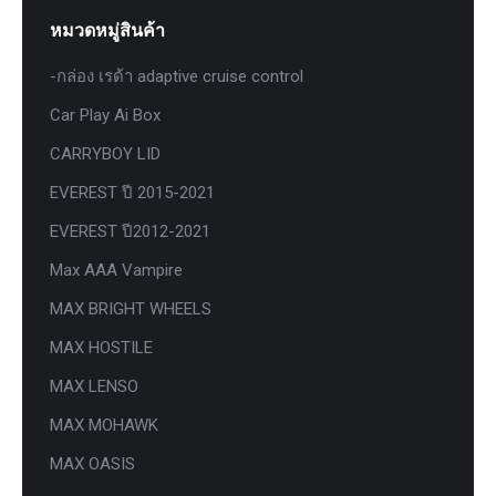
หมวดหมู่สินค้า
-กล่อง เรด้า adaptive cruise control
Car Play Ai Box
CARRYBOY LID
EVEREST ปี 2015-2021
EVEREST ปี2012-2021
Max AAA Vampire
MAX BRIGHT WHEELS
MAX HOSTILE
MAX LENSO
MAX MOHAWK
MAX OASIS