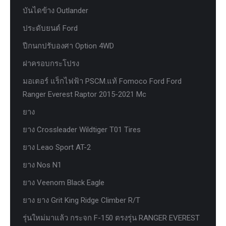
บันไดข้าง Outlander
ประดับยนต์ Ford
ปีกนกปรับองศา Option 4WD
ฝาครอบกระโปรง
มอเตอร์ แร็กไฟฟ้า PSCM.แท้ Fomoco Ford Ford
Ranger Everest Raptor 2015-2021 Mc
ยาง
ยาง Crossleader Wildtiger T01 Tires
ยาง Leao Sport AT-2
ยาง Nos N1
ยาง Veenom Black Eagle
ยาง ยาง Grit King Ridge Climber R/T
รุ่นใหม่มาแล้ว กระจก F-150 ตรงรุ่น RANGER EVEREST