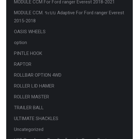
MODULE CCM For Ford ranger Everest 2018-2021
MODULE CCM. ระบบ Adaptive For Ford ranger Everest
2015-2018
OASIS WHEELS
option
PINTLE HOOK
RAPTOR
ROLLBAR OPTION 4WD
ROLLER LID HAMER
ROLLER MASTER
TRAILER BALL
ULTIMATE SHACKLES
Uncategorized