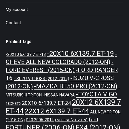
My account
Contact
Product tags
-20X10 6X139.7 ET-19
-
-20X10 6X139.7 ET-18
CHEVE ALL NEW COLORADO (2012-ON)
-
-FORD RANGER
FORD EVEREST (2015-ON)
T6
-ISUZU V-CROSS
-ISUZU V-CROSS (2012-2019)
-MAZDA BT50 PRO (2012-ON)
(2012-ON)
-
-TOYOTA VIGO
MITSUBISHI TRITON
-NISSAN NAVARA
20X12 6X139.7
20X10 6/139.7 ET-24
18X9 ET0
ET-44
22X12 6X139.7 ET-44
ALL NEW TRITON
ford
(2015-ON)
D40 2006-2014
EVEREST (2012-ON)
FORTUNER (2006-ON)
FX4 (2012-ON)