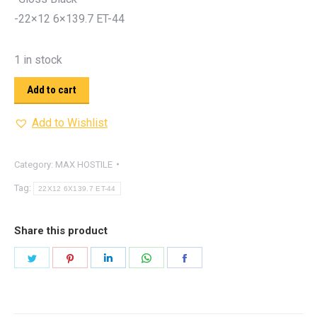
-22×12 6×139.7 ET-44
1 in stock
Add to cart
Add to Wishlist
Category:
MAX HOSTILE
Tag:
22X12 6X139.7 ET-44
Share this product
Share
Share
Share
Share
Share
on
on
on
on
on
Twitter
Pinterest
LinkedIn
WhatsApp
Facebook