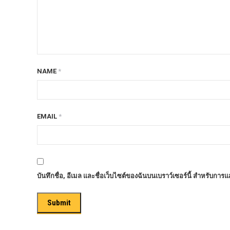
ก้อนรองหลัง option 4wd
ก้อนรองหลังปรับองศา OPTION 4WD
กันชนท้าย OPTION
กันชนท้าย Outlander
NAME
*
กันชนหน้า OPTION
กันชนหน้า Outlander
กันชนหน้ารุ่น HAMER
EMAIL
*
กันชนหลัง HAMER
กันแคร้ง opton 4wd
กันแคร้งเหล็ก HAMER
บันทึกชื่อ, อีเมล และชื่อเว็บไซต์ของฉันบนเบราว์เซอร์นี้ สำหรับการ
กันแคร้งเหล็ก OUTLANDER
กันแคร้งแร็พเตอร์
ครีบฉลาม