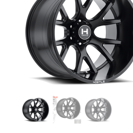
USB TypeA และ TypeC แท้ตรงรุ่น
Ranger Raptor Everest
VCM 2 license แท้ 1 ปี •• FOR FORD
MAZDA •• IDS.
กระจก F-150 ตรงรุ่น RANGER EVEREST
Raptor 2011-2021
กระจกมองข้าง F-150 USA สำหรับ
Ranger Raptor Everest ปี2012+ 1 คู่
กระจังหน้า EVEREST
กระจังหน้า FORD
กระจังหน้า RAPTOR
กล่องควบคุมระบบเกียร์ TCM สำหรับรถ :
Ford Fiesta 1.5/1.6 แท้ใหม่
กล้องติดรถยนต์
กล้องติดรถยนต์ VIOFO รุ่น A129 Duo