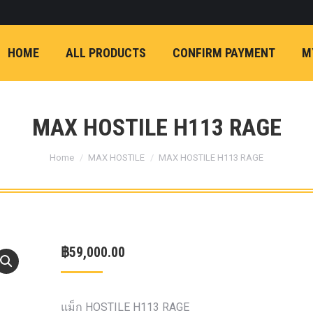
ON)
FX4 (2012-ON
REVO
T
NP300 (2015-ON)
HOME
ALL PRODUCTS
CONFIRM PAYMENT
M
หน้า
การ์ดมอเตอร์พวงมาล
กล้องถอยหลัง
ก้
FORD RANGER NEXTGEN 2022
รองหน้าปรับอง
OPTION 4WD 
MAX HOSTILE H113 RAGE
1 นิ้ว (25mm) สี
You are here:
เหลือง
ก้อนรองห
Home
MAX HOSTILE
MAX HOSTILE H113 RAGE
ปรับองศา OPT
4WD ขนาด 1 นิ
(25mm) สีเหลือ
ตรงรุ่น -CHEVE ALL N
฿
59,000.00
COLORADO (2012-ON)
-FORD EVEREST (201
ตรงรุ่น -FORD RANGER
แม็ก HOSTILE H113 RAGE