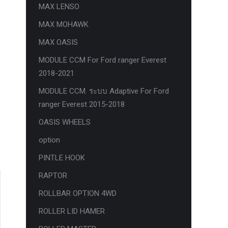
MAX LENSO
MAX MOHAWK
MAX OASIS
MODULE CCM For Ford ranger Everest
2018-2021
MODULE CCM. ระบบ Adaptive For Ford
ranger Everest 2015-2018
OASIS WHEELS
option
PINTLE HOOK
RAPTOR
ROLLBAR OPTION 4WD
ROLLER LID HAMER