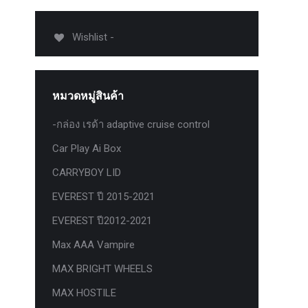
012-
T50
Wishlist -
-
งศา Option
Option
หมวดหมู่สินค้า
ption 4WD
ption
-กล่อง เรด้า adaptive cruise control
องศา
Car Play Ai Box
าอลูมิเนียม
CARRYBOY LID
EVEREST ปี 2015-2021
EVEREST ปี2012-2021
Max AAA Vampire
MAX BRIGHT WHEELS
MAX HOSTILE