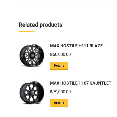
ครีบฉลาม next gen 2022
คานลากจูงแท้ ford
งานอัพเกรดระบบ sycn 3
Related products
งานเปิดระบบ FORD
งานไฟ EVEREST
MAX HOSTILE H111 BLAZE
งานไฟท้าย Ford
฿
60,000.00
งานไฟท้ายF-150
Details
งานไฟหน้า F-150
งานไฟหน้า Ford
MAX HOSTILE H107 GAUNTLET
ชุด Wide body Ford
฿
79,000.00
ชุดปรับระยะเซ็นเซอร์เพลาหลัง
Details
ชุดป้องกันเซ็นเซอร์วัดองศาเพลาท้าย
ชุดแต่ง Ford