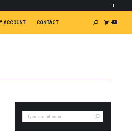
)
light
Faceboo
7
กระจัง
Y ACCOUNT
CONTACT
Search:
0
ัยไฟฟ้า
อน
ศา
ขนาด
ลัง
ION
้ว
ง
ชุดแต่ง
EW
ตรงรุ่น
Search:
5-ON)
 T6
ตรง