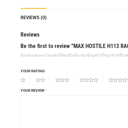
กล้องถอยหลังแท้
REVIEWS (0)
กล่องฟิว BJB FORD ตรงรุ่น RANGER
EVEREST RAPTOR 2015-2021
Reviews
กล้องมองรอบคัน 360องศา
Be the first to review “MAX HOSTILE H113 R
กล่องเครื่อง
อีเมลของคุณจะไม่แสดงให้คนอื่นเห็น
ช่องข้อมูลจำเป็นถูกทำเครื่อ
กล่องเครื่องแท้ Module PCM Ford (SID
209 ) RANGER& EVEREST 2.2 3.2
YOUR RATING
กล่องเพิ่มรีโมทสตาร์ท Car remote
control system ตรงรุ่น Ranger Everest
Raptor Mc 2015 -2021
YOUR REVIEW
*
กล่องเพิ่มรีโมทสตาร์ท ตรงรุ่น Ranger
Everest Raptor Mc 2015 -2021 (ปลั๊ก
ตรงรุ่น ไม่ตัดต่อสาย) ** ต้องโปรแกรม
ระบบ **