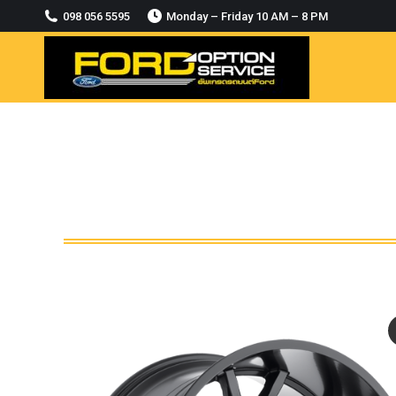
2018-2021
098 056 5595
Monday – Friday 10 AM – 8 PM
MODULE CCM. ระบบ Adaptive For Ford
ranger Everest 2015-2018
OASIS WHEELS
option
PINTLE HOOK
RAPTOR
ROLLBAR OPTION 4WD
ROLLER LID HAMER
ROLLER MASTER
TRAILER BALL
ULTIMATE SHACKLES
Uncategorized