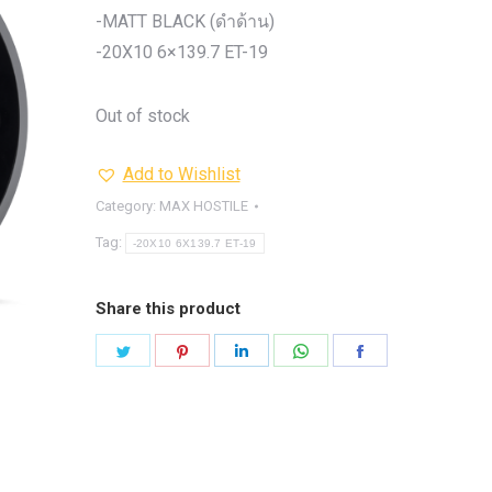
รุ่น -ISUZU V-CROSS (2
-MATT BLACK (ดำด้าน)
ON)
ตรงรุ่น -MAZDA B
-20X10 6×139.7 ET-19
PRO (2012-ON)
ตรงรุ่น 
TOYOTA VIGO
ปีกนกปรับอ
Out of stock
4WD ขาวฝาแดง
ปีกนกปรับองศา 
4WD ดำฝาแดง
ปีกนกปรับองศา O
Add to Wishlist
ปีกนกปรับองศา O
ฟ้าฝาแดง
Category:
MAX HOSTILE
4WD เหลืองฝาฟ้า
ปีกนกปรับ
Tag:
-20X10 6X139.7 ET-19
Option 4WD แดงฝาดำ
ห่วงโอเมก้
OPTION 4WD (สีแดง)
ไฟหน้า
อัพเกรด
Share this product
Share
Share
Share
Share
Share
on
on
on
on
on
Twitter
Pinterest
LinkedIn
WhatsApp
Facebook